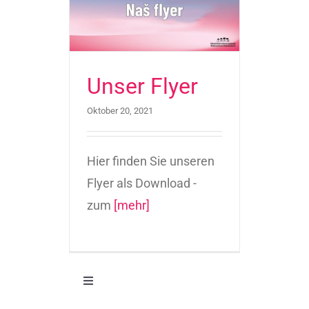
lyer
ek
Unser Flyer
Oktober 20, 2021
Hier finden Sie unseren
Flyer als Download -
zum
[mehr]
Toggle
Navigation